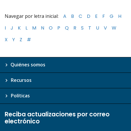
Navegar por letra inicial:
A
B
C
D
E
F
G
H
I
J
K
L
M
N
O
P
Q
R
S
T
U
V
W
X
Y
Z
#
Quiénes somos
Recursos
Políticas
Reciba actualizaciones por correo
electrónico