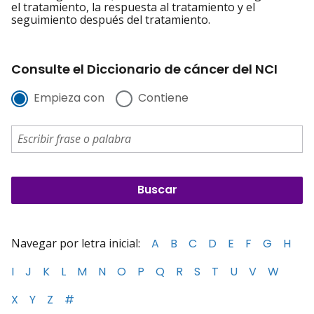
el tratamiento, la respuesta al tratamiento y el
seguimiento después del tratamiento.
Consulte el Diccionario de cáncer del NCI
Empieza con
Contiene
Navegar por letra inicial:
A
B
C
D
E
F
G
H
I
J
K
L
M
N
O
P
Q
R
S
T
U
V
W
X
Y
Z
#