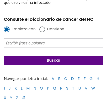
que ese virus ha infectado.
Consulte el Diccionario de cáncer del NCI
Empieza con
Contiene
Navegar por letra inicial:
A
B
C
D
E
F
G
H
I
J
K
L
M
N
O
P
Q
R
S
T
U
V
W
X
Y
Z
#