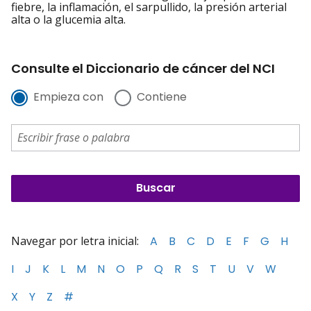
fiebre, la inflamación, el sarpullido, la presión arterial
alta o la glucemia alta.
Consulte el Diccionario de cáncer del NCI
Empieza con
Contiene
Navegar por letra inicial:
A
B
C
D
E
F
G
H
I
J
K
L
M
N
O
P
Q
R
S
T
U
V
W
X
Y
Z
#