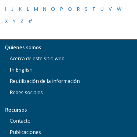
I
J
K
L
M
N
O
P
Q
R
S
T
U
V
W
X
Y
Z
#
Quiénes somos
Acerca de este sitio web
In English
Reutilización de la información
Redes sociales
Recursos
Contacto
Publicaciones