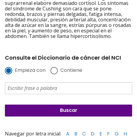
suprarrenal elabore demasiado cortisol. Los síntomas
del síndrome de Cushing son cara que se pone
redonda, brazos y piernas delgadas, fatiga intensa,
debilidad muscular, presión arterial alta, concentración
alta de azúcar en la sangre, estrías púrpuras o rosadas
en la piel, y aumento de peso, en especial en el
abdomen. También se llama hipercortisolismo.
Consulte el Diccionario de cáncer del NCI
Empieza con
Contiene
Navegar por letra inicial:
A
B
C
D
E
F
G
H