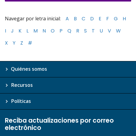
Navegar por letra inicial:
A
B
C
D
E
F
G
H
I
J
K
L
M
N
O
P
Q
R
S
T
U
V
W
X
Y
Z
#
Quiénes somos
Recursos
Políticas
Reciba actualizaciones por correo
electrónico