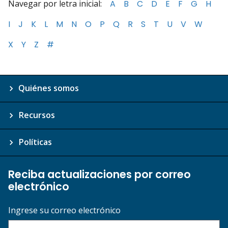
Navegar por letra inicial:
A
B
C
D
E
F
G
H
I
J
K
L
M
N
O
P
Q
R
S
T
U
V
W
X
Y
Z
#
Quiénes somos
Recursos
Políticas
Reciba actualizaciones por correo
electrónico
Ingrese su correo electrónico