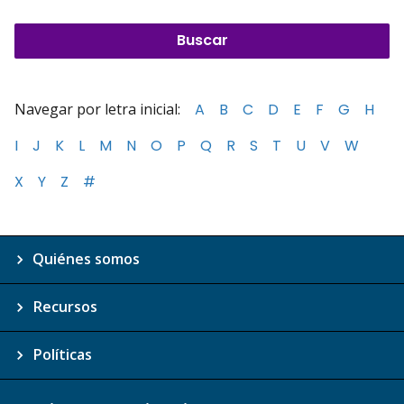
Navegar por letra inicial:
A
B
C
D
E
F
G
H
I
J
K
L
M
N
O
P
Q
R
S
T
U
V
W
X
Y
Z
#
Quiénes somos
Recursos
Políticas