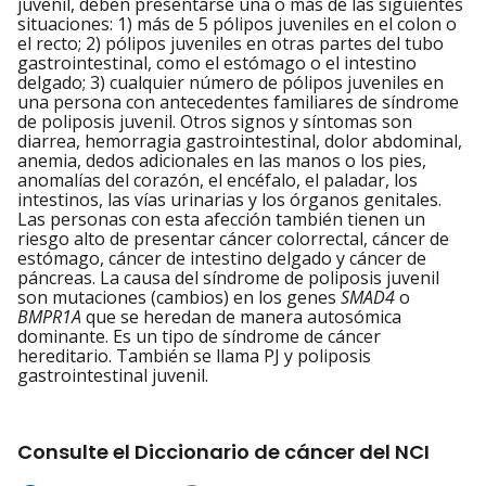
juvenil, deben presentarse una o más de las siguientes
situaciones: 1) más de 5 pólipos juveniles en el colon o
el recto; 2) pólipos juveniles en otras partes del tubo
gastrointestinal, como el estómago o el intestino
delgado; 3) cualquier número de pólipos juveniles en
una persona con antecedentes familiares de síndrome
de poliposis juvenil. Otros signos y síntomas son
diarrea, hemorragia gastrointestinal, dolor abdominal,
anemia, dedos adicionales en las manos o los pies,
anomalías del corazón, el encéfalo, el paladar, los
intestinos, las vías urinarias y los órganos genitales.
Las personas con esta afección también tienen un
riesgo alto de presentar cáncer colorrectal, cáncer de
estómago, cáncer de intestino delgado y cáncer de
páncreas. La causa del síndrome de poliposis juvenil
son mutaciones (cambios) en los genes
SMAD4
o
BMPR1A
que se heredan de manera autosómica
dominante. Es un tipo de síndrome de cáncer
hereditario. También se llama PJ y poliposis
gastrointestinal juvenil.
Consulte el Diccionario de cáncer del NCI