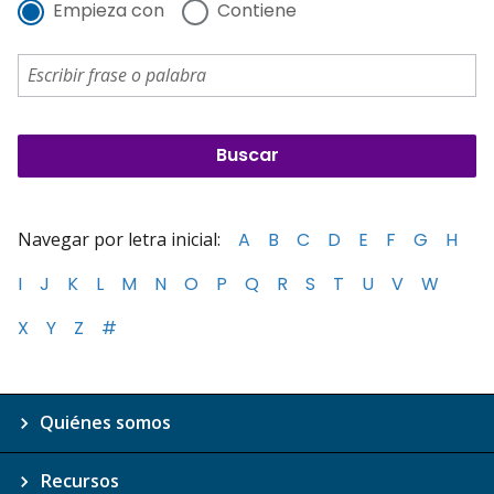
Empieza con
Contiene
Navegar por letra inicial:
A
B
C
D
E
F
G
H
I
J
K
L
M
N
O
P
Q
R
S
T
U
V
W
X
Y
Z
#
Quiénes somos
Recursos