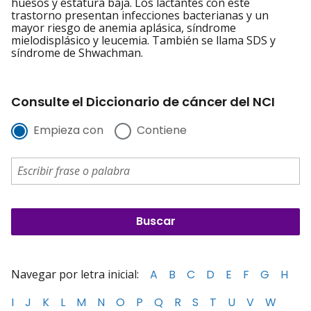
huesos y estatura baja. Los lactantes con este
trastorno presentan infecciones bacterianas y un
mayor riesgo de anemia aplásica, síndrome
mielodisplásico y leucemia. También se llama SDS y
síndrome de Shwachman.
Consulte el Diccionario de cáncer del NCI
Empieza con
Contiene
Navegar por letra inicial:
A
B
C
D
E
F
G
H
I
J
K
L
M
N
O
P
Q
R
S
T
U
V
W