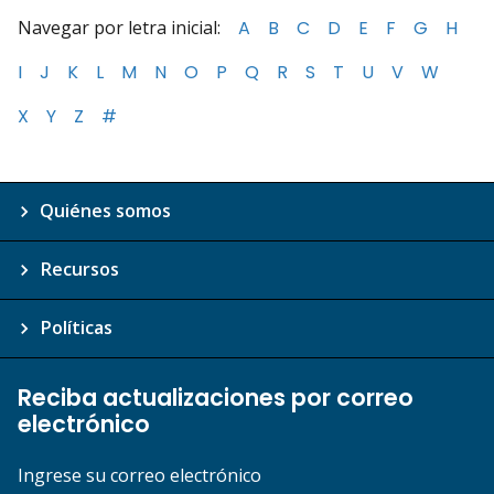
Navegar por letra inicial:
A
B
C
D
E
F
G
H
I
J
K
L
M
N
O
P
Q
R
S
T
U
V
W
X
Y
Z
#
Quiénes somos
Recursos
Políticas
Reciba actualizaciones por correo
electrónico
Ingrese su correo electrónico