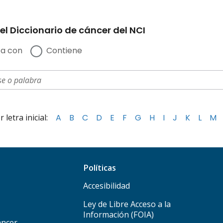
el Diccionario de cáncer del NCI
a con
Contiene
letra inicial:
A
B
C
D
E
F
G
H
I
J
K
L
M
Políticas
Accesibilidad
Ley de Libre Acceso a la
Información (FOIA)
áncer