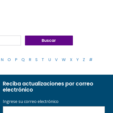
N
O
P
Q
R
S
T
U
V
W
X
Y
Z
#
Reciba actualizaciones por correo
electrónico
Ingrese su correo electrónico