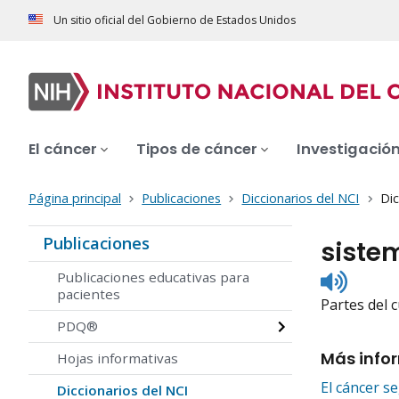
Un sitio oficial del Gobierno de Estados Unidos
El cáncer
Tipos de cáncer
Investigació
Página principal
Publicaciones
Diccionarios del NCI
Dic
Publicaciones
siste
Listen
Publicaciones educativas para
to
pacientes
Partes del 
pronunc
PDQ®
Más info
Hojas informativas
El cáncer s
Diccionarios del NCI