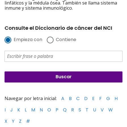
linfáticos y la médula ósea. También se llama sistema
inmune y sistema inmunológico.
Consulte el Diccionario de cáncer del NCI
Empieza con
Contiene
Navegar por letra inicial:
A
B
C
D
E
F
G
H
I
J
K
L
M
N
O
P
Q
R
S
T
U
V
W
X
Y
Z
#