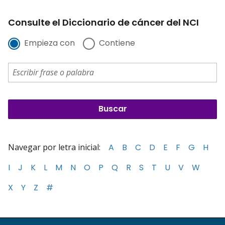
Consulte el Diccionario de cáncer del NCI
Empieza con
Contiene
Navegar por letra inicial:
A
B
C
D
E
F
G
H
I
J
K
L
M
N
O
P
Q
R
S
T
U
V
W
X
Y
Z
#