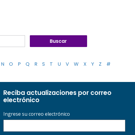
N
O
P
Q
R
S
T
U
V
W
X
Y
Z
#
Reciba actualizaciones por correo
electrónico
Ingrese su correo electrónico