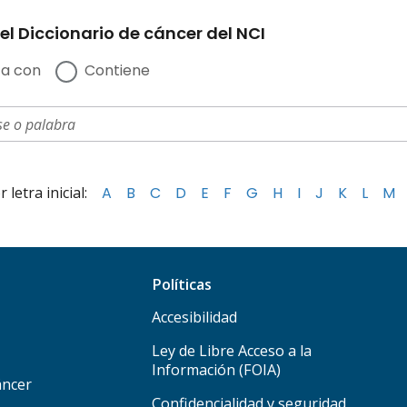
el Diccionario de cáncer del NCI
a con
Contiene
letra inicial:
A
B
C
D
E
F
G
H
I
J
K
L
M
Políticas
Accesibilidad
Ley de Libre Acceso a la
Información (FOIA)
áncer
Confidencialidad y seguridad