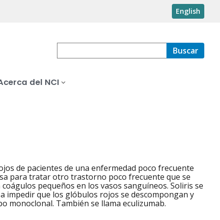
English
Buscar
Acerca del NCI
rojos de pacientes de una enfermedad poco frecuente
a para tratar otro trastorno poco frecuente que se
n coágulos pequeños en los vasos sanguíneos. Soliris se
a a impedir que los glóbulos rojos se descompongan y
erpo monoclonal. También se llama eculizumab.