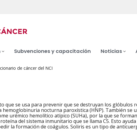
n
Subvenciones y capacitación
Noticias
cionario de cáncer del NCI
 que se usa para prevenir que se destruyan los glóbulos 
iation
a hemoglobinuria nocturna paroxística (HNP). También se us
ome urémico hemolítico atípico (SUHa), por la que se forma
roteína del sistema inmunitario que se llama C5. Esto ayud
edir la formación de coágulos. Soliris es un tipo de anticu