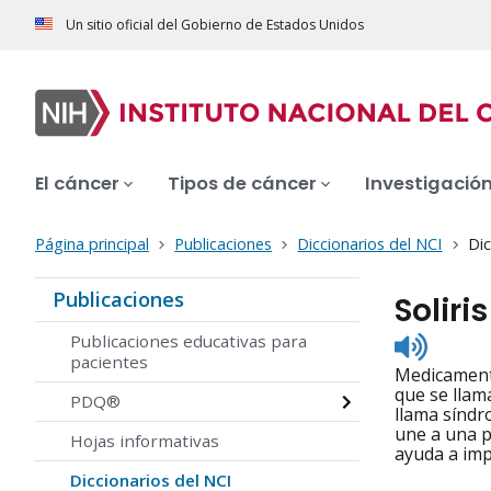
Un sitio oficial del Gobierno de Estados Unidos
El cáncer
Tipos de cáncer
Investigació
Página principal
Publicaciones
Diccionarios del NCI
Dic
Publicaciones
Soliris
Listen
Publicaciones educativas para
to
pacientes
Medicamento
pronunc
que se llam
PDQ®
llama síndr
une a una p
Hojas informativas
ayuda a imp
Diccionarios del NCI