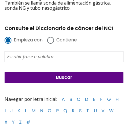
También se llama sonda de alimentación gástrica,
sonda NG y tubo nasogástrico.
Consulte el Diccionario de cáncer del NCI
Empieza con
Contiene
Navegar por letra inicial:
A
B
C
D
E
F
G
H
I
J
K
L
M
N
O
P
Q
R
S
T
U
V
W
X
Y
Z
#