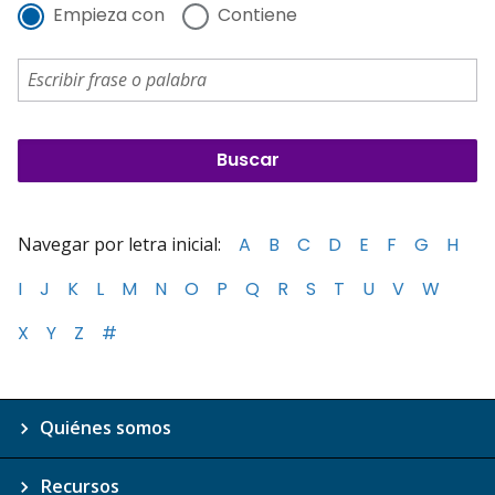
Empieza con
Contiene
Navegar por letra inicial:
A
B
C
D
E
F
G
H
I
J
K
L
M
N
O
P
Q
R
S
T
U
V
W
X
Y
Z
#
Quiénes somos
Recursos