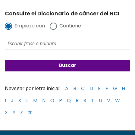
Consulte el Diccionario de cáncer del NCI
Empieza con
Contiene
Navegar por letra inicial:
A
B
C
D
E
F
G
H
I
J
K
L
M
N
O
P
Q
R
S
T
U
V
W
X
Y
Z
#