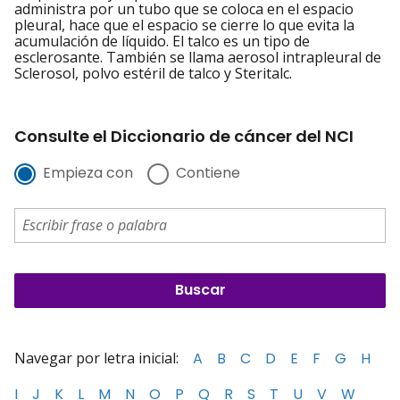
administra por un tubo que se coloca en el espacio
pleural, hace que el espacio se cierre lo que evita la
acumulación de líquido. El talco es un tipo de
esclerosante. También se llama aerosol intrapleural de
Sclerosol, polvo estéril de talco y Steritalc.
Consulte el Diccionario de cáncer del NCI
Empieza con
Contiene
Navegar por letra inicial:
A
B
C
D
E
F
G
H
I
J
K
L
M
N
O
P
Q
R
S
T
U
V
W