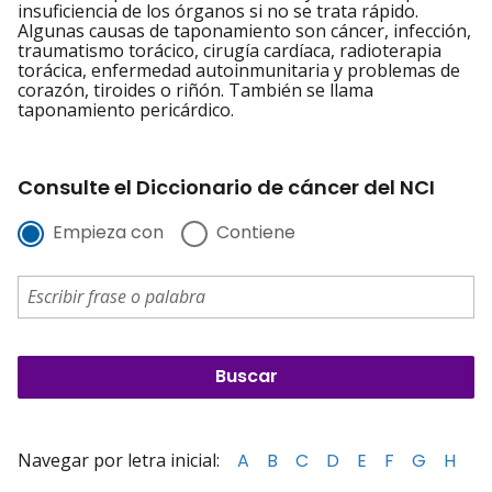
insuficiencia de los órganos si no se trata rápido.
Algunas causas de taponamiento son cáncer, infección,
traumatismo torácico, cirugía cardíaca, radioterapia
torácica, enfermedad autoinmunitaria y problemas de
corazón, tiroides o riñón. También se llama
taponamiento pericárdico.
Consulte el Diccionario de cáncer del NCI
Empieza con
Contiene
Navegar por letra inicial:
A
B
C
D
E
F
G
H