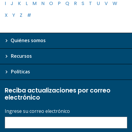
I
J
K
L
M
N
O
P
Q
R
S
T
U
V
W
X
Y
Z
#
Quiénes somos
Recursos
Políticas
Reciba actualizaciones por correo
electrónico
Ingrese su correo electrónico