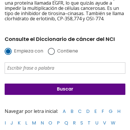
una proteína llamada EGFR, lo que quizás ayude a
impedir la multiplicación de células cancerosas. Es un
tipo de inhibidor de tirosina–cinasas. También se llama
clorhidrato de erlotinib, CP-358,774 y OSI-774.
Consulte el Diccionario de cáncer del NCI
Empieza con
Contiene
Navegar por letra inicial:
A
B
C
D
E
F
G
H
I
J
K
L
M
N
O
P
Q
R
S
T
U
V
W