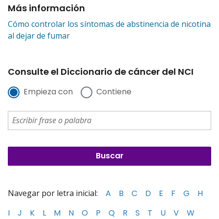
Más información
Cómo controlar los síntomas de abstinencia de nicotina
al dejar de fumar
Consulte el Diccionario de cáncer del NCI
Empieza con
Contiene
Navegar por letra inicial:
A
B
C
D
E
F
G
H
I
J
K
L
M
N
O
P
Q
R
S
T
U
V
W