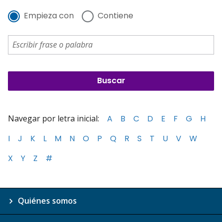
Empieza con
Contiene
Navegar por letra inicial:
A
B
C
D
E
F
G
H
I
J
K
L
M
N
O
P
Q
R
S
T
U
V
W
X
Y
Z
#
Quiénes somos