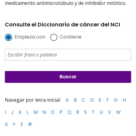
medicamento antimicrotúbulo y de inhibidor mitótico.
Consulte el Diccionario de cáncer del NCI
Empieza con
Contiene
Navegar por letra inicial:
A
B
C
D
E
F
G
H
I
J
K
L
M
N
O
P
Q
R
S
T
U
V
W
X
Y
Z
#