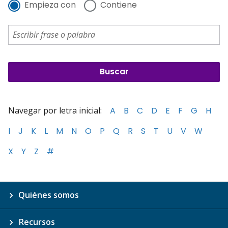
Empieza con
Contiene
Navegar por letra inicial:
A
B
C
D
E
F
G
H
I
J
K
L
M
N
O
P
Q
R
S
T
U
V
W
X
Y
Z
#
Quiénes somos
Recursos