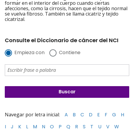
formar en el interior del cuerpo cuando ciertas
afecciones, como la cirrosis, hacen que el tejido normal
se vuelva fibroso. También se llama cicatriz y tejido
cicatrizal.
Consulte el Diccionario de cáncer del NCI
Empieza con
Contiene
Navegar por letra inicial:
A
B
C
D
E
F
G
H
I
J
K
L
M
N
O
P
Q
R
S
T
U
V
W