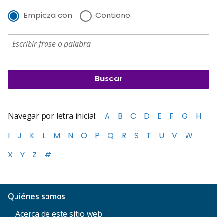
Empieza con
Contiene
Navegar por letra inicial:
A
B
C
D
E
F
G
H
I
J
K
L
M
N
O
P
Q
R
S
T
U
V
W
X
Y
Z
#
Quiénes somos
Acerca de este sitio web