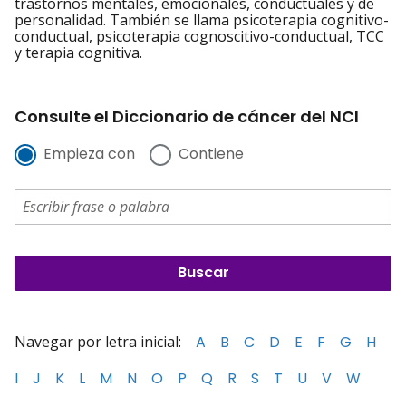
trastornos mentales, emocionales, conductuales y de
personalidad. También se llama psicoterapia cognitivo-
conductual, psicoterapia cognoscitivo-conductual, TCC
y terapia cognitiva.
Consulte el Diccionario de cáncer del NCI
Empieza con
Contiene
Navegar por letra inicial:
A
B
C
D
E
F
G
H
I
J
K
L
M
N
O
P
Q
R
S
T
U
V
W