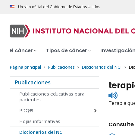
Un sitio oficial del Gobierno de Estados Unidos
El cáncer
Tipos de cáncer
Investigació
Página principal
Publicaciones
Diccionarios del NCI
Dic
Publicaciones
terap
Listen
Publicaciones educativas para
to
pacientes
Terapia que
pronunc
PDQ®
Hojas informativas
Consulte 
Diccionarios del NCI