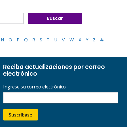
N
O
P
Q
R
S
T
U
V
W
X
Y
Z
#
Reciba actualizaciones por correo
electrónico
Ingrese su correo electrónico
Suscríbase