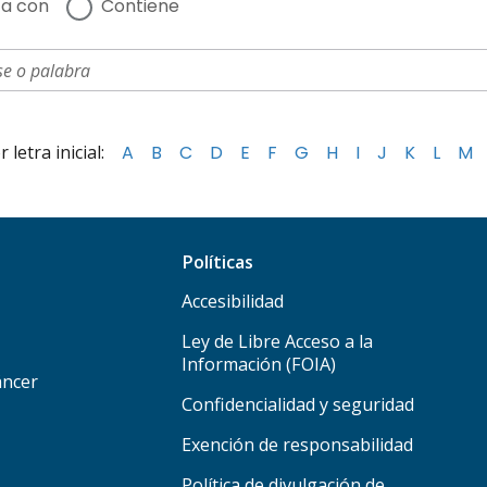
a con
Contiene
letra inicial:
A
B
C
D
E
F
G
H
I
J
K
L
M
Políticas
Accesibilidad
Ley de Libre Acceso a la
Información (FOIA)
áncer
Confidencialidad y seguridad
Exención de responsabilidad
Política de divulgación de