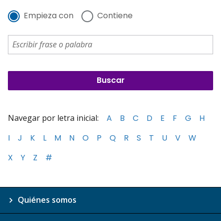
Empieza con
Contiene
Navegar por letra inicial:
A
B
C
D
E
F
G
H
I
J
K
L
M
N
O
P
Q
R
S
T
U
V
W
X
Y
Z
#
Quiénes somos