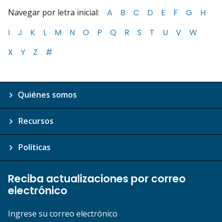
Navegar por letra inicial:
A
B
C
D
E
F
G
H
I
J
K
L
M
N
O
P
Q
R
S
T
U
V
W
X
Y
Z
#
Quiénes somos
Recursos
Políticas
Reciba actualizaciones por correo
electrónico
Ingrese su correo electrónico