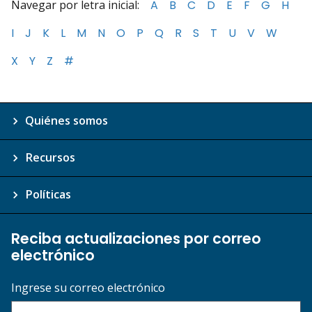
Navegar por letra inicial:
A
B
C
D
E
F
G
H
I
J
K
L
M
N
O
P
Q
R
S
T
U
V
W
X
Y
Z
#
Quiénes somos
Recursos
Políticas
Reciba actualizaciones por correo
electrónico
Ingrese su correo electrónico