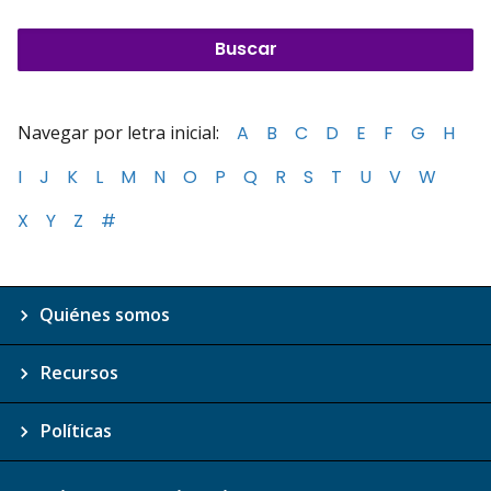
Navegar por letra inicial:
A
B
C
D
E
F
G
H
I
J
K
L
M
N
O
P
Q
R
S
T
U
V
W
X
Y
Z
#
Quiénes somos
Recursos
Políticas