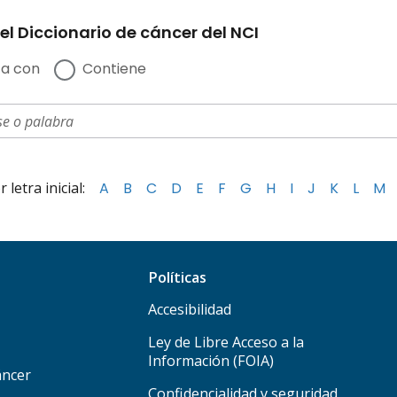
el Diccionario de cáncer del NCI
a con
Contiene
letra inicial:
A
B
C
D
E
F
G
H
I
J
K
L
M
Políticas
Accesibilidad
Ley de Libre Acceso a la
Información (FOIA)
áncer
Confidencialidad y seguridad