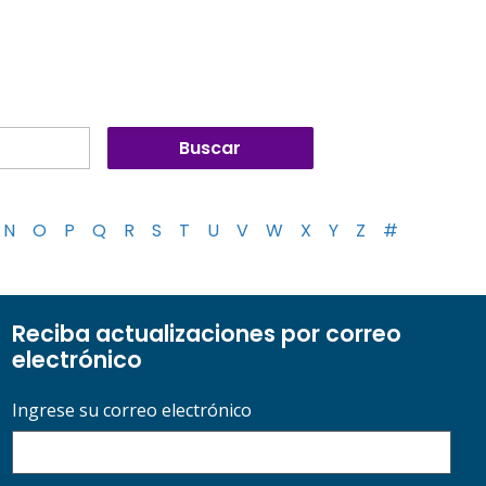
N
O
P
Q
R
S
T
U
V
W
X
Y
Z
#
Reciba actualizaciones por correo
electrónico
Ingrese su correo electrónico