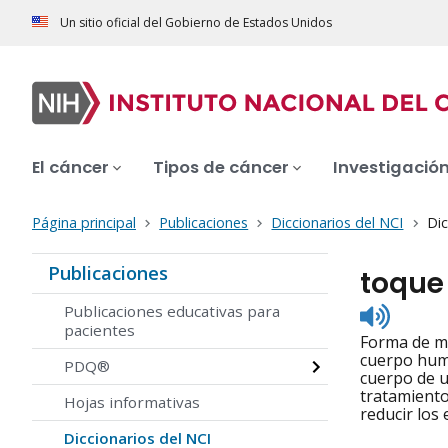
Un sitio oficial del Gobierno de Estados Unidos
El cáncer
Tipos de cáncer
Investigació
Página principal
Publicaciones
Diccionarios del NCI
Dic
Publicaciones
toque
Listen
Publicaciones educativas para
to
pacientes
Forma de me
pronunc
cuerpo huma
PDQ®
cuerpo de u
tratamiento
Hojas informativas
reducir los
Diccionarios del NCI