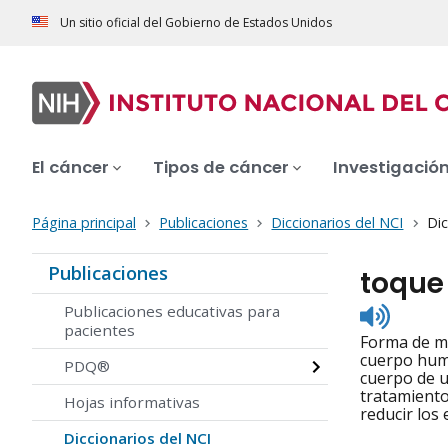
Un sitio oficial del Gobierno de Estados Unidos
El cáncer
Tipos de cáncer
Investigació
Página principal
Publicaciones
Diccionarios del NCI
Dic
Publicaciones
toque
Listen
Publicaciones educativas para
to
pacientes
Forma de me
pronunc
cuerpo huma
PDQ®
cuerpo de u
tratamiento
Hojas informativas
reducir los
Diccionarios del NCI