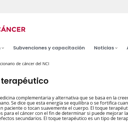
n
Subvenciones y capacitación
Noticias
cionario de cáncer del NCI
 terapéutico
dicina complementaria y alternativa que se basa en la creenc
iation
no. Se dice que esta energía se equilibra o se fortifica cu
n paciente o tocan suavemente el cuerpo. El toque terapéuti
s para el cáncer con el fin de determinar si puede mejorar la 
 efectos secundarios. El toque terapéutico es un tipo de tera