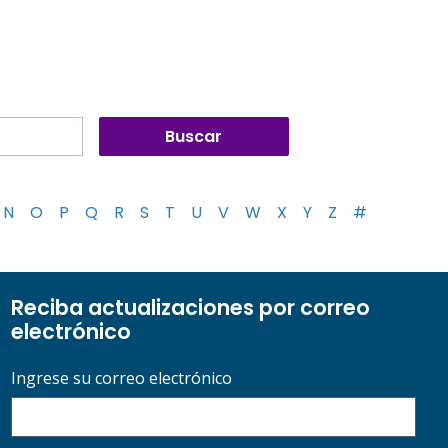
N
O
P
Q
R
S
T
U
V
W
X
Y
Z
#
Reciba actualizaciones por correo
electrónico
Ingrese su correo electrónico