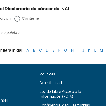
el Diccionario de cáncer del NCI
a con
Contiene
letra inicial:
A
B
C
D
E
F
G
H
I
J
K
L
M
Políticas
Accesibilidad
Ley de Libre Acceso a la
Información (FOIA)
áncer
Confidencialidad y seguridad