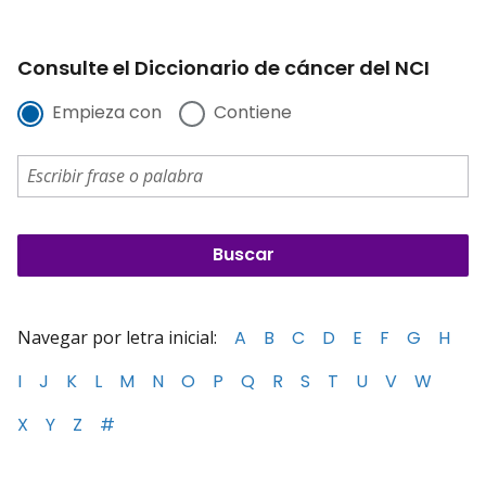
Consulte el Diccionario de cáncer del NCI
Empieza con
Contiene
Navegar por letra inicial:
A
B
C
D
E
F
G
H
I
J
K
L
M
N
O
P
Q
R
S
T
U
V
W
X
Y
Z
#