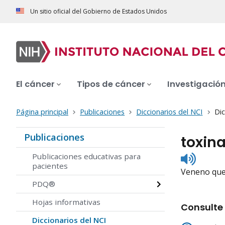
Un sitio oficial del Gobierno de Estados Unidos
El cáncer
Tipos de cáncer
Investigació
Página principal
Publicaciones
Diccionarios del NCI
Dic
Publicaciones
toxin
Listen
Publicaciones educativas para
to
pacientes
Veneno que 
pronunc
PDQ®
Hojas informativas
Consulte 
Diccionarios del NCI