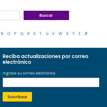
N
O
P
Q
R
S
T
U
V
W
X
Y
Z
#
Reciba actualizaciones por correo
electrónico
Ingrese su correo electrónico
Suscríbase