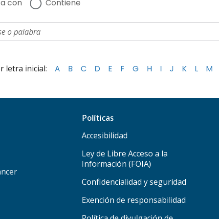
a con
Contiene
letra inicial:
A
B
C
D
E
F
G
H
I
J
K
L
M
Políticas
Accesibilidad
Ley de Libre Acceso a la
Información (FOIA)
áncer
Confidencialidad y seguridad
Exención de responsabilidad
Política de divulgación de