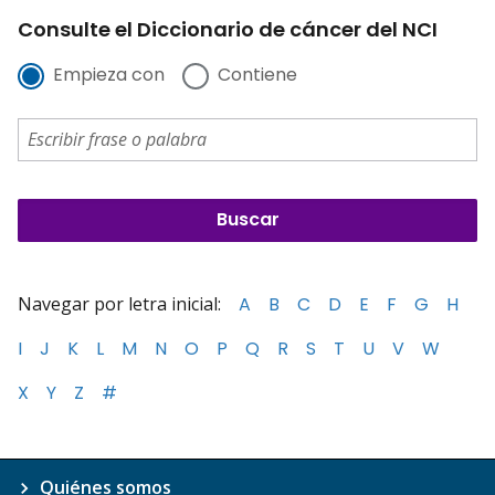
Consulte el Diccionario de cáncer del NCI
Empieza con
Contiene
Navegar por letra inicial:
A
B
C
D
E
F
G
H
I
J
K
L
M
N
O
P
Q
R
S
T
U
V
W
X
Y
Z
#
Quiénes somos