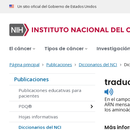
Un sitio oficial del Gobierno de Estados Unidos
El cáncer
Tipos de cáncer
Investigació
Página principal
Publicaciones
Diccionarios del NCI
Dic
Publicaciones
tradu
Listen
Publicaciones educativas para
to
pacientes
En el campo
pronunc
ARN mensaje
PDQ®
los aminoác
Hojas informativas
Más info
Diccionarios del NCI