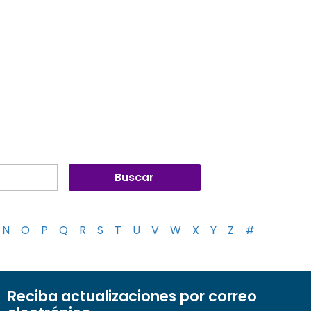
N
O
P
Q
R
S
T
U
V
W
X
Y
Z
#
Reciba actualizaciones por correo