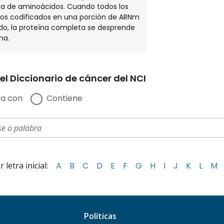
a de aminoácidos. Cuando todos los
os codificados en una porción de ARNm
do, la proteína completa se desprende
ma.
el Diccionario de cáncer del NCI
a con
Contiene
letra inicial:
A
B
C
D
E
F
G
H
I
J
K
L
M
Políticas