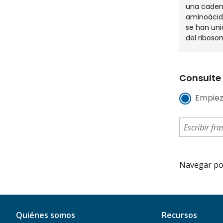
una caden
aminoácid
se han uni
del riboso
Consulte 
Empiez
Navegar por 
Quiénes somos
Recursos