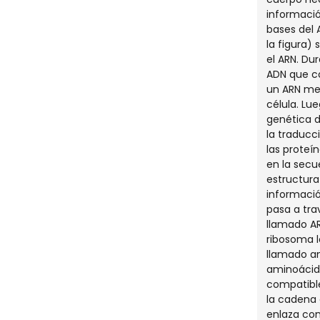
informaci
bases del 
la figura)
el ARN. Du
ADN que co
un ARN men
célula. Lu
genética d
la traducc
las prote
en la secu
estructura
informaci
pasa a tra
llamado AR
ribosoma l
llamado am
aminoácid
compatibl
la cadena 
enlaza con