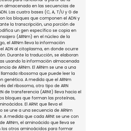
ón almacenada en las secuencias de
ADN. Las cuatro bases (C, A, T/U y G de
 son los bloques que componen el ADN y
rante la transcripción, una porción de
difica un gen específico se copia en
sajero (ARNm) en el núcleo de la
ego, el ARNm lleva la información
el ADN al citoplasma, en donde ocurre
ión. Durante la traducción, se elaboran
ínas usando la información almacenada
encia de ARNm. El ARNm se une a una
 llamada ribosoma que puede leer la
ón genética. A medida que el ARNm
vés del ribosoma, otro tipo de ARN
N de transferencia (ARNt) lleva hacia el
os bloques que forman las proteínas,
inoácidos. El ARNt que lleva el
o se une a una secuencia de ARNm
e. A medida que cada ARNt se une con
de ARNm, el aminoácido que lleva se
 los otros aminoácidos para formar