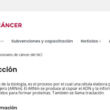
n
Subvenciones y capacitación
Noticias
cionario de cáncer del NCI
cción
 de la biología, es el proceso por el cual una célula elabora
iation
ro (ARNm). El ARNm se produce al copiar el ADN y la informa
idos para formar proteínas. También se llama traslación.
rmación