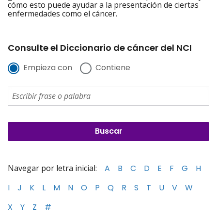
cómo esto puede ayudar a la presentación de ciertas
enfermedades como el cáncer.
Consulte el Diccionario de cáncer del NCI
Empieza con
Contiene
Navegar por letra inicial:
A
B
C
D
E
F
G
H
I
J
K
L
M
N
O
P
Q
R
S
T
U
V
W
X
Y
Z
#