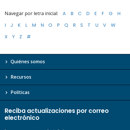
Navegar por letra inicial:
A
B
C
D
E
F
G
H
I
J
K
L
M
N
O
P
Q
R
S
T
U
V
W
X
Y
Z
#
Quiénes somos
Recursos
Políticas
Reciba actualizaciones por correo
electrónico