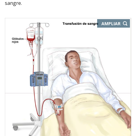
sangre.
-
AMPLIAR
ABRE
EN
NUEVA
VENTA