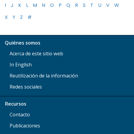
I
J
K
L
M
N
O
P
Q
R
S
T
U
V
W
X
Y
Z
#
Quiénes somos
Acerca de este sitio web
In English
Reutilización de la información
Redes sociales
Recursos
Contacto
Publicaciones