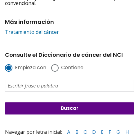
convencional.
Más información
Tratamiento del cáncer
Consulte el Diccionario de cáncer del NCI
Empieza con
Contiene
Navegar por letra inicial:
A
B
C
D
E
F
G
H