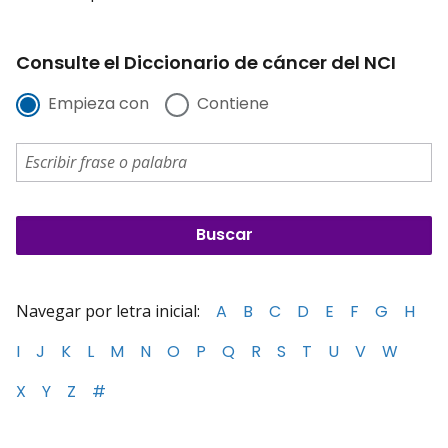
Consulte el Diccionario de cáncer del NCI
Empieza con
Contiene
Navegar por letra inicial:
A
B
C
D
E
F
G
H
I
J
K
L
M
N
O
P
Q
R
S
T
U
V
W
X
Y
Z
#