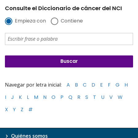
Consulte el Diccionario de cáncer del NCI
Empieza con
Contiene
Navegar por letra inicial:
A
B
C
D
E
F
G
H
I
J
K
L
M
N
O
P
Q
R
S
T
U
V
W
X
Y
Z
#
Quiénes somos