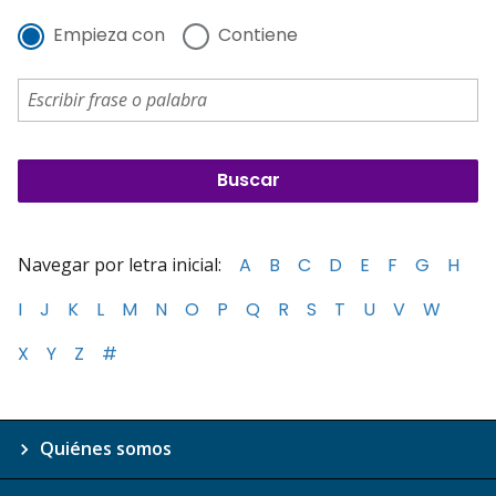
Empieza con
Contiene
Navegar por letra inicial:
A
B
C
D
E
F
G
H
I
J
K
L
M
N
O
P
Q
R
S
T
U
V
W
X
Y
Z
#
Quiénes somos