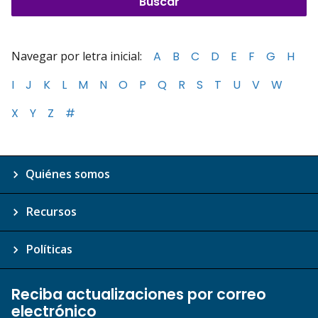
Navegar por letra inicial:
A
B
C
D
E
F
G
H
I
J
K
L
M
N
O
P
Q
R
S
T
U
V
W
X
Y
Z
#
Quiénes somos
Recursos
Políticas
Reciba actualizaciones por correo
electrónico