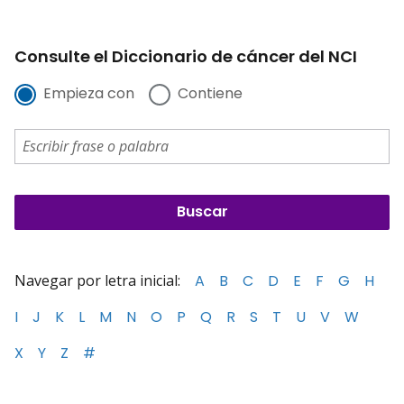
Consulte el Diccionario de cáncer del NCI
Empieza con
Contiene
Navegar por letra inicial:
A
B
C
D
E
F
G
H
I
J
K
L
M
N
O
P
Q
R
S
T
U
V
W
X
Y
Z
#