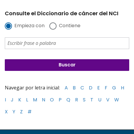
Consulte el Diccionario de cáncer del NCI
Empieza con
Contiene
Navegar por letra inicial:
A
B
C
D
E
F
G
H
I
J
K
L
M
N
O
P
Q
R
S
T
U
V
W
X
Y
Z
#