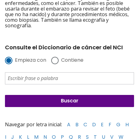
enfermedades, como el cáncer. También es posible
usarla durante el embarazo para revisar el feto (bebé
que no ha nacido) y durante procedimientos médicos,
como biopsias. También se llama ecografía y
sonografía.
Consulte el Diccionario de cáncer del NCI
Empieza con
Contiene
Navegar por letra inicial:
A
B
C
D
E
F
G
H
I
J
K
L
M
N
O
P
Q
R
S
T
U
V
W