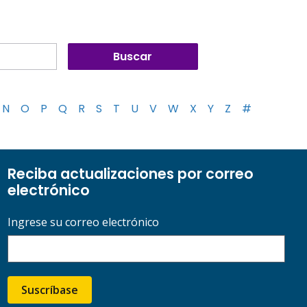
N
O
P
Q
R
S
T
U
V
W
X
Y
Z
#
Reciba actualizaciones por correo
electrónico
Ingrese su correo electrónico
Suscríbase