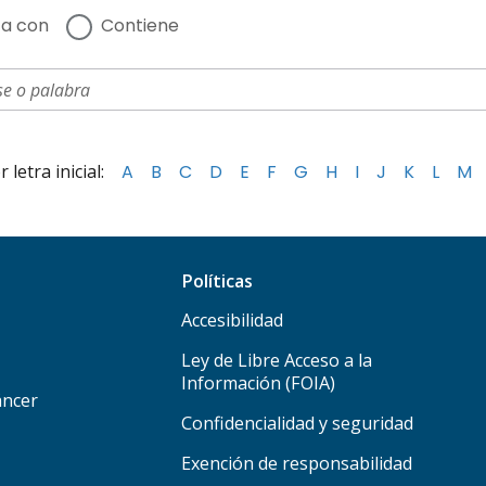
a con
Contiene
letra inicial:
A
B
C
D
E
F
G
H
I
J
K
L
M
Políticas
Accesibilidad
Ley de Libre Acceso a la
Información (FOIA)
áncer
Confidencialidad y seguridad
Exención de responsabilidad