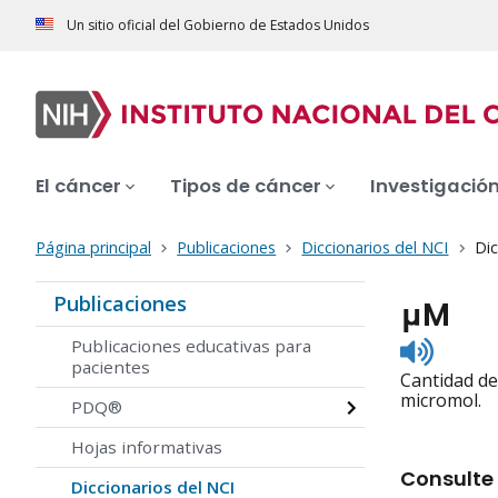
Un sitio oficial del Gobierno de Estados Unidos
El cáncer
Tipos de cáncer
Investigació
Página principal
Publicaciones
Diccionarios del NCI
Dic
Publicaciones
μM
Listen
Publicaciones educativas para
to
pacientes
Cantidad de
pronunc
micromol.
PDQ®
Hojas informativas
Consulte 
Diccionarios del NCI